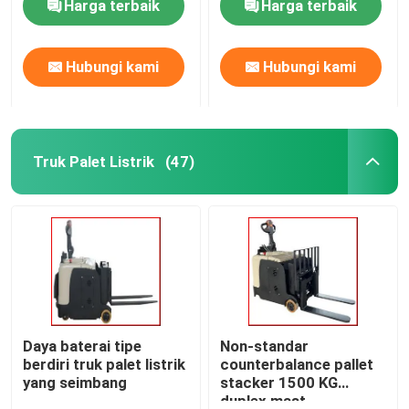
Harga terbaik
Harga terbaik
Hubungi kami
Hubungi kami
Truk Palet Listrik
(47)
Daya baterai tipe
Non-standar
berdiri truk palet listrik
counterbalance pallet
yang seimbang
stacker 1500 KG
duplex mast