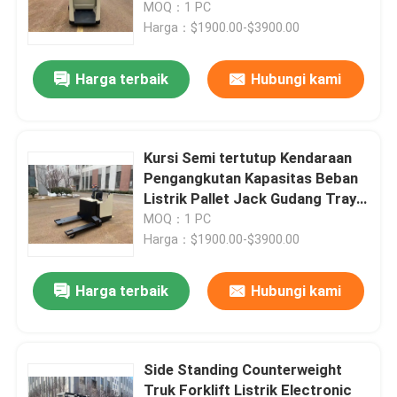
Electric Pallet Warehouse
MOQ：1 PC
Harga：$1900.00-$3900.00
Harga terbaik
Hubungi kami
Kursi Semi tertutup Kendaraan
Pengangkutan Kapasitas Beban
Listrik Pallet Jack Gudang Tray
Kendaraan Pengangkutan
MOQ：1 PC
Harga：$1900.00-$3900.00
Rumah
Harga terbaik
Hubungi kami
Produk
Side Standing Counterweight
Truk Forklift Listrik Electronic
Video