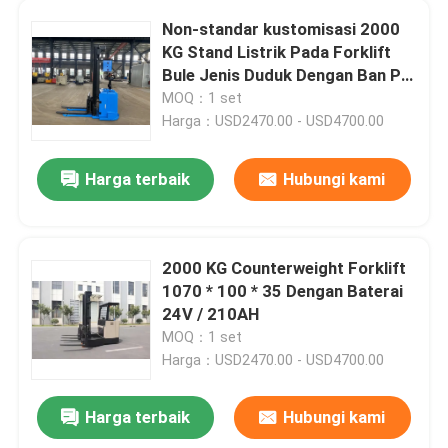
Non-standar kustomisasi 2000
Truk Lift Double Reach
KG Stand Listrik Pada Forklift
Bule Jenis Duduk Dengan Ban PU
Padat
MOQ：1 set
Pemesanan truk forklift
Harga：USD2470.00 - USD4700.00
Kendaraan AGV yang dipandu secara otomatis
Harga terbaik
Hubungi kami
Truk forklift counter-balance listrik
2000 KG Counterweight Forklift
1070 * 100 * 35 Dengan Baterai
24V / 210AH
MOQ：1 set
Harga：USD2470.00 - USD4700.00
Harga terbaik
Hubungi kami