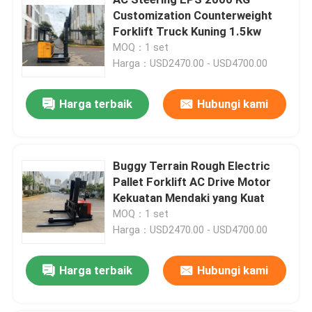
Customization Counterweight
Forklift Truck Kuning 1.5kw
Penumpuk Palet Elektrik
MOQ：1 set
Harga：USD2470.00 - USD4700.00
Truk Palet Listrik
Harga terbaik
Hubungi kami
4 Forklift arah
Buggy Terrain Rough Electric
3 Way Pallet Stacker
Pallet Forklift AC Drive Motor
Kekuatan Mendaki yang Kuat
Forklift dengan jangkauan listrik
MOQ：1 set
Harga：USD2470.00 - USD4700.00
Traktor penarik listrik
Harga terbaik
Hubungi kami
Penggerak kendaraan listrik