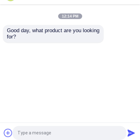
Reach Forklift truk
Reach Forklift Walkie
listrik jangkauan ringan
Straddle Stacker 1000
AC Drive
Kg
12:14 PM
Harga terbaik
Harga terbaik
Good day, what product are you looking 
for?
Hubungi kami
Hubungi kami
Lihat Lebih
Rumah
Tentang kita
Hubungi kami
Desktop Site
Sitemap
Privacy Policy
Kualitas
Forklift Pallet Listrik
Pabrik
cina.Copyright © 2026 XIAN EXITO IMPORT AND