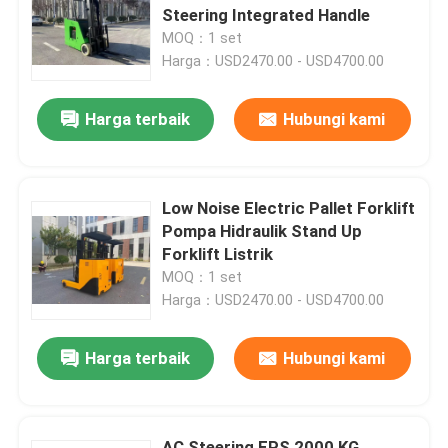
Steering Integrated Handle
MOQ：1 set
Tentang kami
Harga：USD2470.00 - USD4700.00
Harga terbaik
Hubungi kami
Tur Pabrik
Kontrol kualitas
Low Noise Electric Pallet Forklift
Pompa Hidraulik Stand Up
Hubungi kami
Forklift Listrik
MOQ：1 set
Harga：USD2470.00 - USD4700.00
Berita
Harga terbaik
Hubungi kami
Blog
Forklift Pallet Listrik
AC Steering EPS 2000 KG