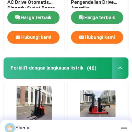
AC Drive Otomatis
Pengendalian Drive
Dipandu Sudut Besar
Amerika
Harga terbaik
Harga terbaik
Hubungi kami
Hubungi kami
Forklift dengan jangkauan listrik
(40)
Berdiri di Electric
Tidak standar Electric
Sherry