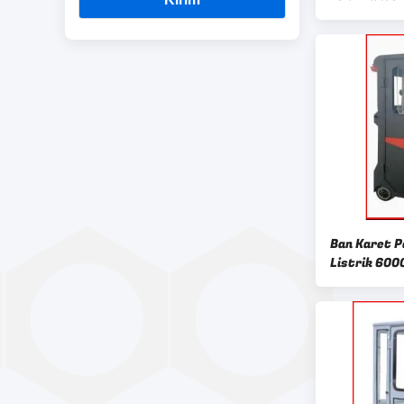
Ban Karet
Ban Karet P
Listrik 60
Clearance