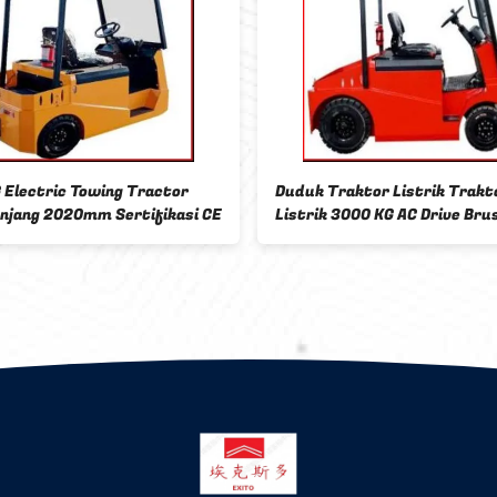
rik Traktor
Daya Baterai Traktor Tarik Listrik
Drive Brushless
1600mm Tinggi keseluruhan