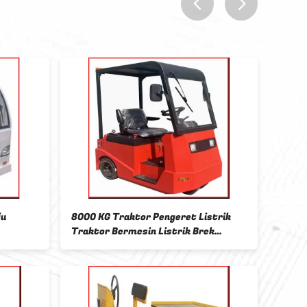
prev
next
8000 Kg Traktor Traktor Listrik
Kursi Mengemudi 
Bagasi Traktor Traktor Empat roda
Listrik 8000kg Re
Mekanis