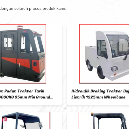
n dengan seluruh proses produk kami.
raktor Baju
8000 KG Traktor Pengeret Listrik
eelbase
Traktor Bermesin Listrik Brek
Hidraulik