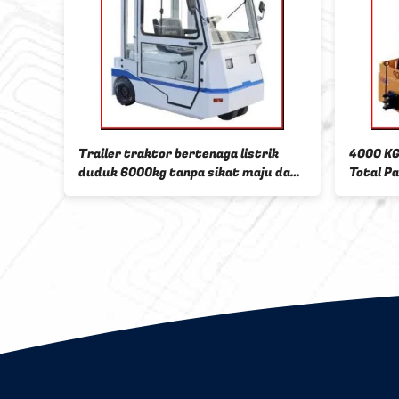
4000 KG Electric Towing Tractor
Duduk Traktor List
Total Panjang 2020mm Sertifikasi CE
Listrik 3000 KG AC 