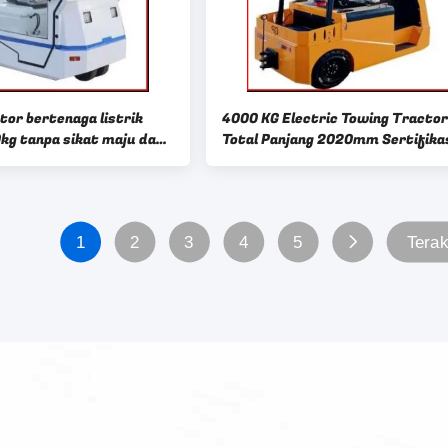
tor bertenaga listrik
4000 KG Electric Towing Tractor
g tanpa sikat maju dan
Total Panjang 2020mm Sertifika
1
2
3
4
5
Terak