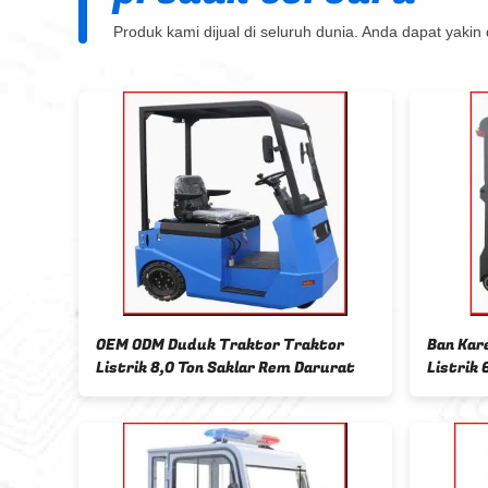
Produk kami dijual di seluruh dunia. Anda dapat yaki
Ban Karet Padat Traktor Tarik
Hidraulik Braking T
Listrik 6000KG 95mm Min Ground
Listrik 1325mm Wh
Clearance