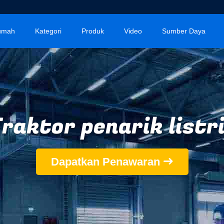
umah
Kategori
Produk
Video
Sumber Daya
raktor penarik listr
Dapatkan Penawaran