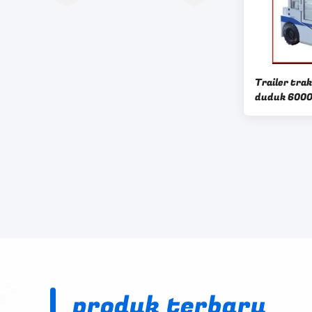
Trailer trak
duduk 6000k
mundur
produk terbaru