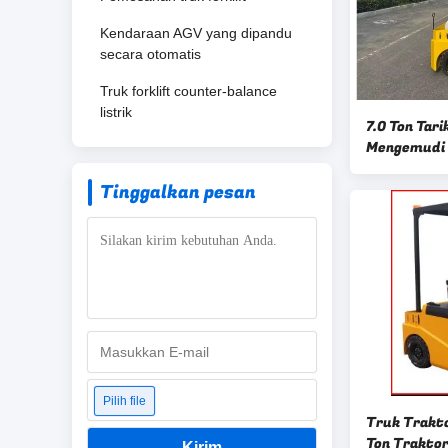
Kendaraan AGV yang dipandu
secara otomatis
Truk forklift counter-balance
listrik
7.0 Ton Tari
Mengemudi S
empat
Tinggalkan pesan
Pilih file
Truk Trakto
Ton Traktor
Kirim