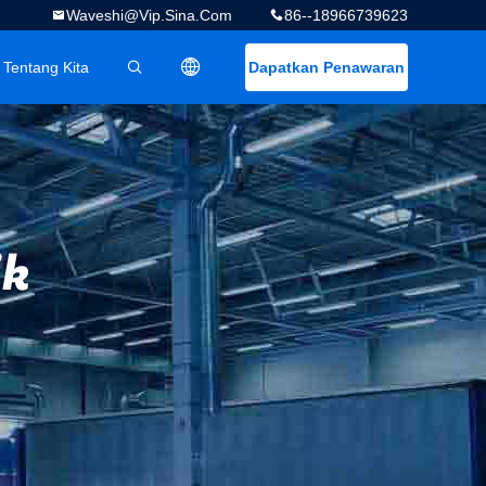
Waveshi@vip.sina.com
86--18966739623
Tentang Kita
Dapatkan Penawaran
描述
ik