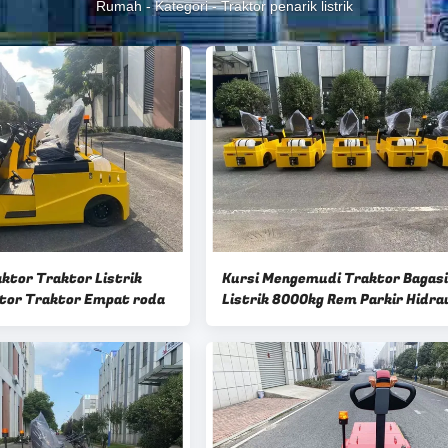
Rumah
-
Kategori
-
Traktor penarik listrik
ktor Traktor Listrik
Kursi Mengemudi Traktor Bagasi
ktor Traktor Empat roda
Listrik 8000kg Rem Parkir Hidrau
Mekanis