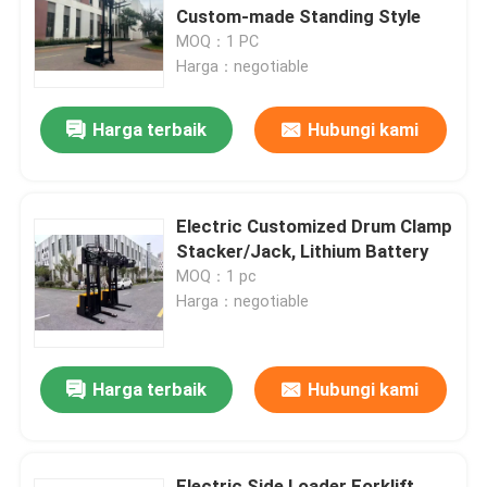
Custom-made Standing Style
MOQ：1 PC
Tentang kami
Harga：negotiable
Harga terbaik
Hubungi kami
Tur Pabrik
Kontrol kualitas
​​Electric Customized Drum Clamp
Stacker/Jack, Lithium Battery
Hubungi kami
MOQ：1 pc
Harga：negotiable
Berita
Harga terbaik
Hubungi kami
Blog
Forklift Pallet Listrik
Electric Side Loader Forklift​​,