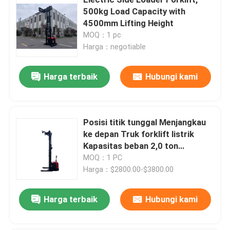
500kg Load Capacity with
4500mm Lifting Height
Penumpuk Palet Elektrik
MOQ：1 pc
Harga：negotiable
Truk Palet Listrik
Harga terbaik
Hubungi kami
4 Forklift arah
Posisi titik tunggal Menjangkau
3 Way Pallet Stacker
ke depan Truk forklift listrik
Kapasitas beban 2,0 ton
Forklift dengan jangkauan listrik
Ketinggian angkat 3500 meter
MOQ：1 PC
Harga：$2800.00-$3800.00
Traktor penarik listrik
Harga terbaik
Hubungi kami
Penggerak kendaraan listrik