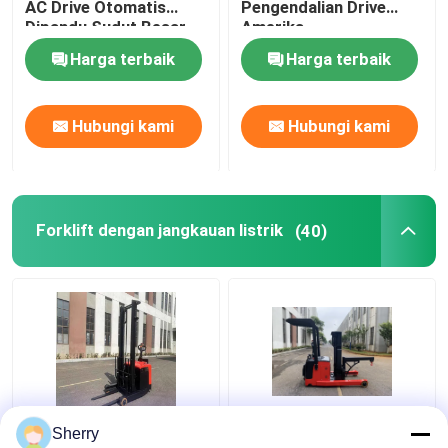
AC Drive Otomatis
Pengendalian Drive
Dipandu Sudut Besar
Amerika
Harga terbaik
Harga terbaik
Hubungi kami
Hubungi kami
Forklift dengan jangkauan listrik
(40)
Berdiri di Electric
Tidak standar Electric
Sherry