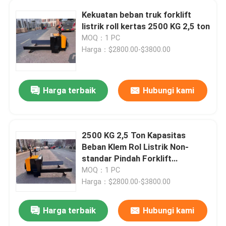
Kekuatan beban truk forklift
Truk Lift Double Reach
listrik roll kertas 2500 KG 2,5 ton
MOQ：1 PC
Harga：$2800.00-$3800.00
Pemesanan truk forklift
Kendaraan AGV yang dipandu secara otomatis
Harga terbaik
Hubungi kami
Truk forklift counter-balance listrik
2500 KG 2,5 Ton Kapasitas
Beban Klem Rol Listrik Non-
standar Pindah Forklift
24V210AH
MOQ：1 PC
Harga：$2800.00-$3800.00
Harga terbaik
Hubungi kami