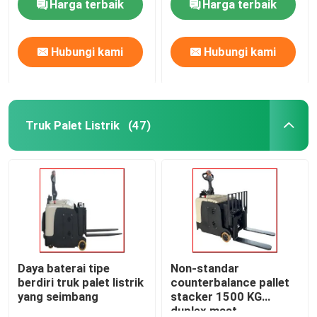
Harga terbaik
Harga terbaik
Hubungi kami
Hubungi kami
Truk Palet Listrik
(47)
Daya baterai tipe
Non-standar
berdiri truk palet listrik
counterbalance pallet
yang seimbang
stacker 1500 KG
duplex mast