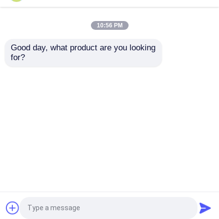
Reach Forklift truk
Reach Forklift Walkie
listrik jangkauan ringan
Straddle Stacker 1000
AC Drive
Kg
10:56 PM
Harga terbaik
Harga terbaik
Good day, what product are you looking 
for?
Hubungi kami
Hubungi kami
Lihat Lebih
Rumah
Tentang kita
Hubungi kami
Desktop Site
Sitemap
Privacy Policy
Kualitas
Forklift Pallet Listrik
Pabrik
cina.Copyright © 2026 XIAN EXITO IMPORT AND