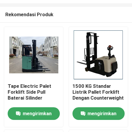
Rekomendasi Produk
Tape Electric Palet
1500 KG Standar
Forklift Side Pull
Listrik Pallet Forklift
Rumah
Baterai Silinder
Dengan Counterweight
Produk
mengirimkan
mengirimkan
permintaan
permintaan
Video