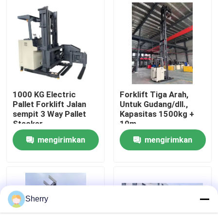
Tentang kami
Tur Pabrik
Kontrol kualitas
1000 KG Electric
Forklift Tiga Arah,
Pallet Forklift Jalan
Untuk Gudang/dll.,
sempit 3 Way Pallet
Kapasitas 1500kg +
Hubungi kami
Stacker
10m
mengirimkan
mengirimkan
Berita
permintaan
permintaan
Blog
Sherry
Forklift Pallet Listrik