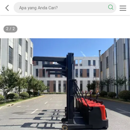
2
/
2