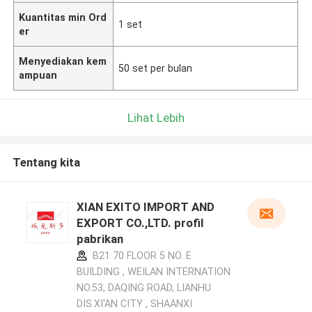
Kuantitas min Ord
1 set
er
Menyediakan kem
50 set per bulan
ampuan
Lihat Lebih
Tentang kita
XIAN EXITO IMPORT AND
EXPORT CO.,LTD. profil
pabrikan
B21 70 FLOOR 5 NO. E
BUILDING , WEILAN INTERNATION
NO.53, DAQING ROAD, LIANHU
DIS.XI'AN CITY , SHAANXI