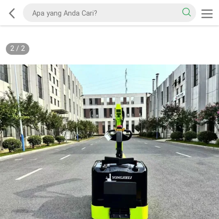
2
/
2