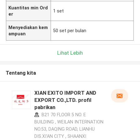
Kuantitas min Ord
1 set
er
Menyediakan kem
50 set per bulan
ampuan
Lihat Lebih
Tentang kita
XIAN EXITO IMPORT AND
EXPORT CO.,LTD. profil
pabrikan
B21 70 FLOOR 5 NO. E
BUILDING , WEILAN INTERNATION
NO.53, DAQING ROAD, LIANHU
DIS.XI'AN CITY , SHAANXI