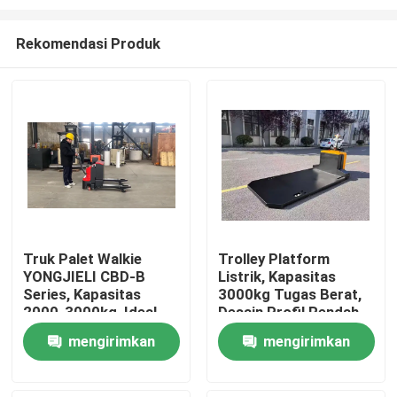
Rekomendasi Produk
Truk Palet Walkie
Trolley Platform
YONGJIELI CBD-B
Listrik, Kapasitas
Rumah
Series, Kapasitas
3000kg Tugas Berat,
2000-3000kg, Ideal
Desain Profil Rendah
Untuk Logistik
Untuk Pengisian Tanpa
Produk
mengirimkan
mengirimkan
Gudang.
Usaha, Ideal Untuk
Penanganan Bahan
permintaan
permintaan
Industri.
Video