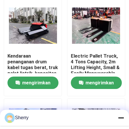
Tentang kami
Tur Pabrik
Kontrol kualitas
Kendaraan
Electric Pallet Truck,
penanganan drum
4 Tons Capacity, 2m
kabel tugas berat, truk
Lifting Height, Small &
Hubungi kami
palet listrik, kapasitas
Easily Maneuverable
200.000 kg
mengirimkan
mengirimkan
Berita
permintaan
permintaan
Blog
Sherry
Forklift Pallet Listrik