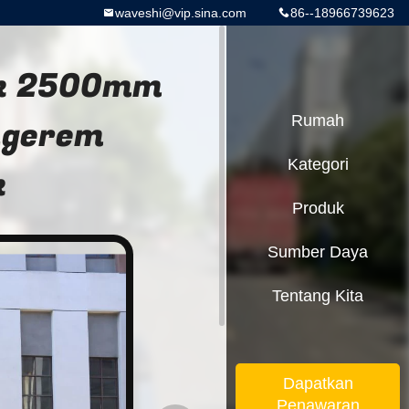
waveshi@vip.sina.com
86--18966739623
rik 2500mm
ngerem
Rumah
Kategori
k
Produk
Sumber Daya
Tentang Kita
Dapatkan
Penawaran