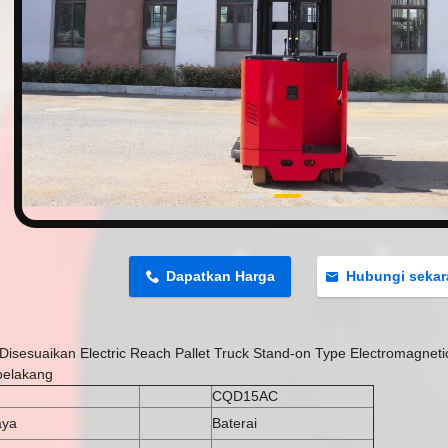
n
Dapatkan Harga
Hubungi seka
 Disesuaikan Electric Reach Pallet Truck Stand-on Type Electromagneti
belakang
CQD15AC
aya
Baterai