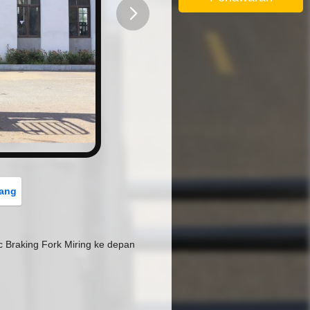
button
rang
c Braking Fork Miring ke depan