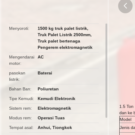
butto
Menyoroti
1500 kg truk palet listrik
,
Truk Palet Listrik 2500mm
,
Truk palet bertenaga
Pengerem elektromagnetik
Mengendarai
AC
motor
pasokan
Baterai
listrik
Bahan Ban
Poliuretan
Tipe Kemudi
Kemudi Elektronik
1.5 Ton
Sistem rem
Elektromagnetik
dan ke 
Modus rem
Operasi Tuas
Model
Tempat asal
Anhui, Tiongkok
Jenis d