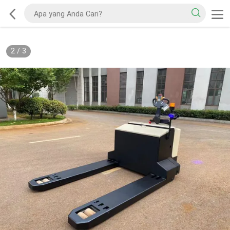
2
/
3