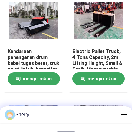
Tentang kami
Tur Pabrik
Kendaraan
Electric Pallet Truck,
Kontrol kualitas
penanganan drum
4 Tons Capacity, 2m
kabel tugas berat, truk
Lifting Height, Small &
palet listrik, kapasitas
Easily Maneuverable
Hubungi kami
200.000 kg
mengirimkan
mengirimkan
permintaan
permintaan
Berita
Blog
Sherry
Forklift Pallet Listrik