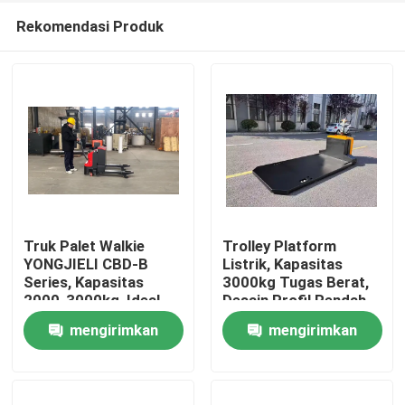
Rekomendasi Produk
Truk Palet Walkie
Trolley Platform
YONGJIELI CBD-B
Listrik, Kapasitas
Series, Kapasitas
3000kg Tugas Berat,
Rumah
2000-3000kg, Ideal
Desain Profil Rendah
Untuk Logistik
Untuk Pengisian Tanpa
mengirimkan
mengirimkan
Gudang.
Usaha, Ideal Untuk
Produk
Penanganan Bahan
permintaan
permintaan
Industri.
Video