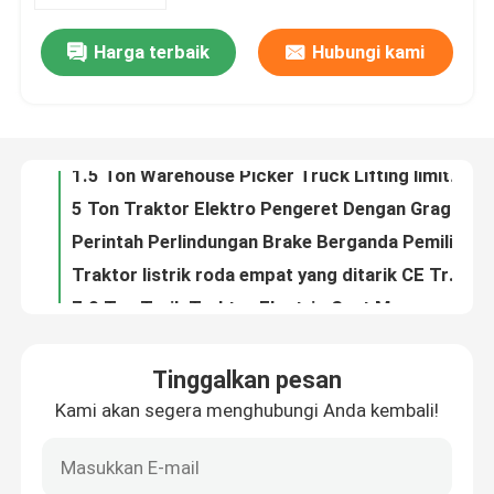
Harga terbaik
Hubungi kami
1 ton Order Picker Electric Pallet Jack Electromagnetic Hydraulic Valve (Pengambil Pemesanan)
Tentang kami
1.5 Ton Warehouse Picker Truck Lifting limit terintegrasi tombol jempol
5 Ton Traktor Elektro Pengeret Dengan Grag Trailer Ban Solid Polyurethane
Tur Pabrik
Perintah Perlindungan Brake Berganda Pemilihan Truk Forklift CE katup hidrolik elektromagnetik
Traktor listrik roda empat yang ditarik CE Traktor listrik
Kontrol kualitas
7.0 Ton Tarik Traktor Electric Seat Mengemudi Struktur roda tiga titik empat
Kursi Mengemudi Traktor Bagasi Listrik 8000kg Rem Parkir Hidraulik Mekanis
Hubungi kami
8000 Kg Traktor Traktor Listrik Bagasi Traktor Traktor Empat roda
Nominal beban 450kg Counter Balance Forklift Electronic Steering Pedal Protection Arm
Berita
1500 KG Double Reach Lift Truck Counterbalance Forklift Pergeseran jarak 60mm
Tinggalkan pesan
OEM ODM Counterbalance Lift Truck 1,5 Ton Dengan Klip Kulkas
Kami akan segera menghubungi Anda kembali!
Blog
Pekerjaan di luar ruangan Truk Palet Listrik Berdiri Beban nominal 1,5 Ton
Non-standar counterbalance pallet stacker 1500 KG duplex mast
Forklift Pallet Listrik
Daya baterai tipe berdiri truk palet listrik yang seimbang