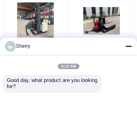
2500kg 3 Way Pallet
Side Stand On Electric
Sherry
Stacker Jalan sempit
Stacker 1,5 Ton Sistem
AC Drive Otomatis
Pengendalian Drive
Dipandu Sudut Besar
Amerika
6:12 AM
Harga terbaik
Harga terbaik
Good day, what product are you looking 
for?
Hubungi kami
Hubungi kami
Lihat Lebih