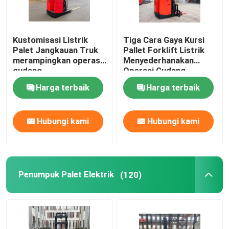
Truk Lift Double Reach
Kustomisasi Listrik
Tiga Cara Gaya Kursi
Palet Jangkauan Truk
Pallet Forklift Listrik
Pemesanan truk forklift
merampingkan operasi
Menyederhanakan
gudang
Operasi Gudang
Harga terbaik
Harga terbaik
Kendaraan AGV yang dipandu secara otomatis
Hubungi kami
Hubungi kami
Truk forklift counter-balance listrik
Penumpuk Palet Elektrik
(120)