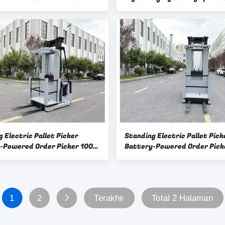
(Sistem Pengendalian Posisi
CE
 Electric Pallet Picker
Standing Electric Pallet Pick
-Powered Order Picker 1000
Battery-Powered Order Pick
 Height 6000 Meter
KG Lift Height 6000 Meter
1
2
Terakhir
Total 2 Halaman