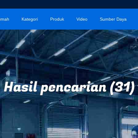
umah
Kategori
Produk
Video
Sumber Daya
Hasil pencarian (31)