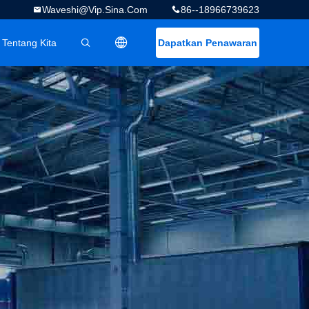
Waveshi@vip.sina.com
86--18966739623
Tentang Kita
Dapatkan Penawaran
描述