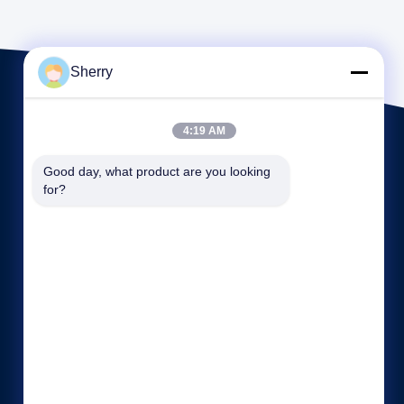
Sherry
4:19 AM
Good day, what product are you looking 
for?
Tautan langsung
Profil perusahaan
Wisata pabrik
Kontrol kualitas
Sitemap
Rahasia pribadi