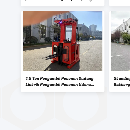
24V 465AH Kapasitas baterai
System 
Rendah)
1.5 Ton Pengambil Pesenan Gudang
Standing
Listrik Pengambil Pesenan Udara
Battery
Listrik Truk Angkat di platform
KG Lift