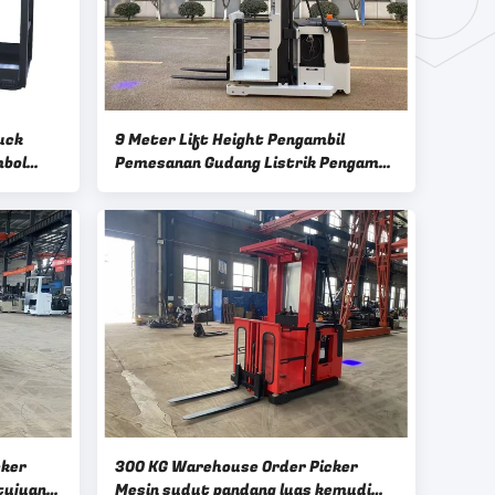
uck
9 Meter Lift Height Pengambil
mbol
Pemesanan Gudang Listrik Pengambil
Pemesanan Listrik
cker
300 KG Warehouse Order Picker
tujuan
Mesin sudut pandang luas kemudi