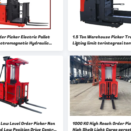
der Picker Electric Pallet
1.5 Ton Warehouse Picker Tr
ectromagnetic Hydraulic
Lifting limit terintegrasi to
Pengambil Pemesanan)
jempol
 Low Level Order Picker Non
1000 KG High Reach Order Pi
d Low Position Drive Control
High Shelf Light Cargo perse