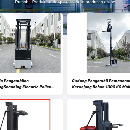
Rumah
-
Produk
-
order picker fork lift produsen online
s Pengambilan
Gudang Pengambil Pemesanan
ngStanding Electric Pallet
Keranjang Beban 1000 KG Mak
Baterai-Powered Order Picker
Ketinggian Angkat 6000 Met
 Lift Tinggi 6000 meter