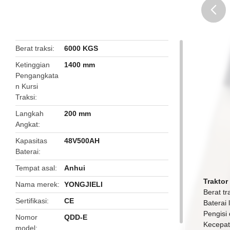
butto
Berat traksi
6000 KGS
Ketinggian
1400 mm
Pengangkata
n Kursi
Traksi
Langkah
200 mm
Angkat
Kapasitas
48V500AH
Baterai
Tempat asal
Anhui
Traktor 
Nama merek
YONGJIELI
Berat tr
Sertifikasi
CE
Baterai
Pengisi
Nomor
QDD-E
Kecepat
model