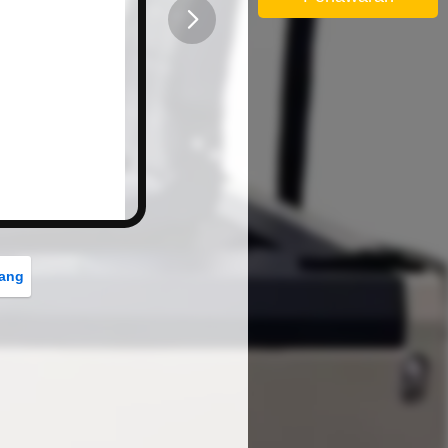
button
rang