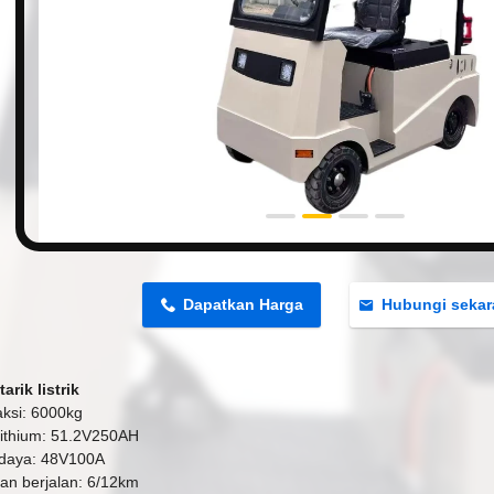
n
Dapatkan Harga
Hubungi seka
tarik listrik
aksi: 6000kg
 lithium: 51.2V250AH
 daya: 48V100A
an berjalan: 6/12km