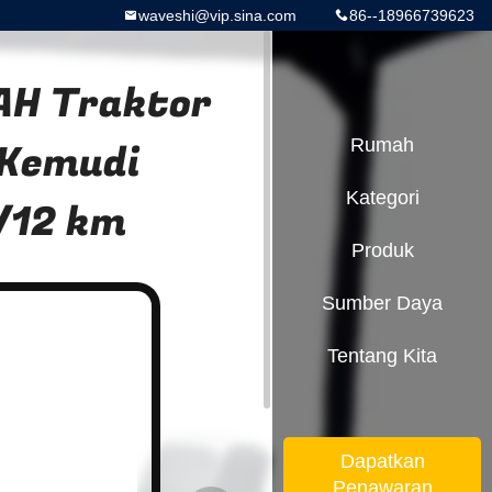
waveshi@vip.sina.com
86--18966739623
0AH Traktor
k Kemudi
Rumah
Kategori
/12 km
Produk
Sumber Daya
Tentang Kita
Dapatkan
Penawaran