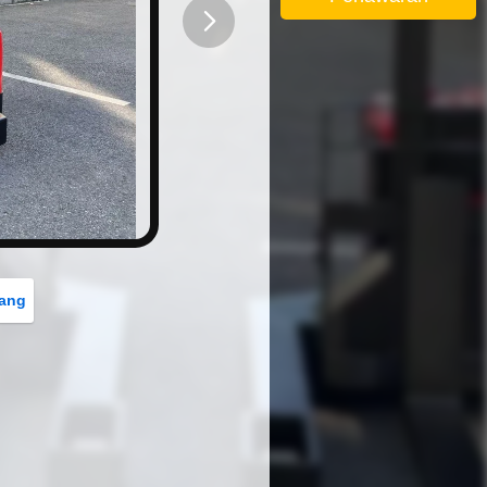
button
rang