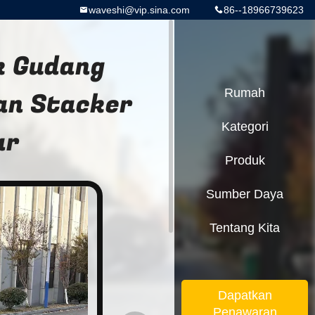
waveshi@vip.sina.com
86--18966739623
k Gudang
tan Stacker
Rumah
Kategori
ar
Produk
Sumber Daya
Tentang Kita
Dapatkan
Penawaran