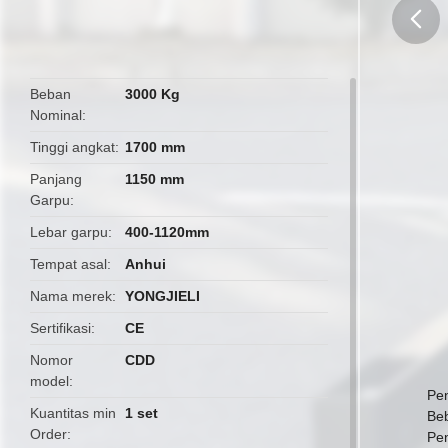
butto
Beban
3000 Kg
Nominal
Tinggi angkat
1700 mm
Panjang
1150 mm
Garpu
Lebar garpu
400-1120mm
Tempat asal
Anhui
Nama merek
YONGJIELI
Sertifikasi
CE
Nomor
CDD
model
Pe
Kuantitas min
1 set
Be
Order
Pen