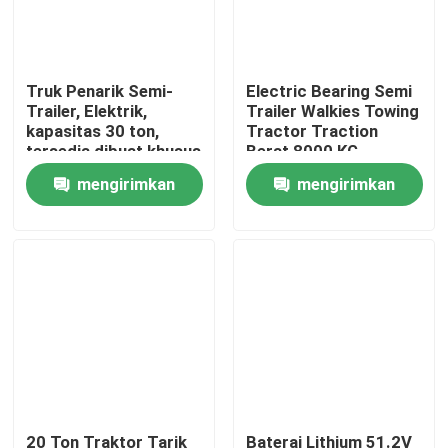
Tentang kami
Truk Penarik Semi-
Electric Bearing Semi
Trailer, Elektrik,
Trailer Walkies Towing
Tur Pabrik
kapasitas 30 ton,
Tractor Traction
tersedia dibuat khusus
Berat 8000 KG
Kapasitas baterai 24 V
mengirimkan
mengirimkan
Kontrol kualitas
320 AH
permintaan
permintaan
Hubungi kami
Berita
Blog
Forklift Pallet Listrik
20 Ton Traktor Tarik
Baterai Lithium 51.2V