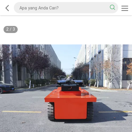
2
/
3