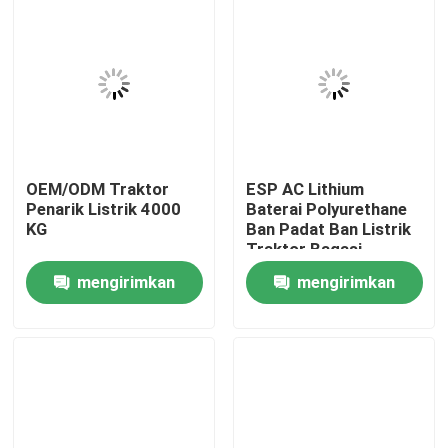
OEM/ODM Traktor
ESP AC Lithium
Penarik Listrik 4000
Baterai Polyurethane
KG
Ban Padat Ban Listrik
Traktor Bagasi
mengirimkan
mengirimkan
Rumah
permintaan
permintaan
Produk
Video