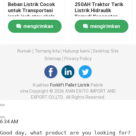
Beban Listrik Cocok
250AH Traktor Tarik
untuk Transportasi
Listrik Hidraulik
Penumpuk Palet Elektrik
jarak jauh atau skala
Kemudi Kecepatan
besar
Berjalan: 6/12 km
mengirimkan
mengirimkan
Truk Palet Listrik
permintaan
permintaan
Rumah
Tentang kita
Hubungi kami
Desktop Site
4 Forklift arah
Sitemap
Privacy Policy
3 Way Pallet Stacker
Kualitas
Forklift Pallet Listrik
Pabrik
cina.Copyright © 2026 XIAN EXITO IMPORT AND
Forklift dengan jangkauan listrik
EXPORT CO.,LTD.. All Rights Reserved.
Traktor penarik listrik
6:34 AM
Penggerak kendaraan listrik
Good day, what product are you looking for?