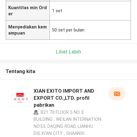
Kuantitas min Ord
1 set
er
Menyediakan kem
50 set per bulan
ampuan
Lihat Lebih
Tentang kita
XIAN EXITO IMPORT AND
EXPORT CO.,LTD. profil
pabrikan
B21 70 FLOOR 5 NO. E
BUILDING , WEILAN INTERNATION
NO.53, DAQING ROAD, LIANHU
DIS.XI'AN CITY , SHAANXI