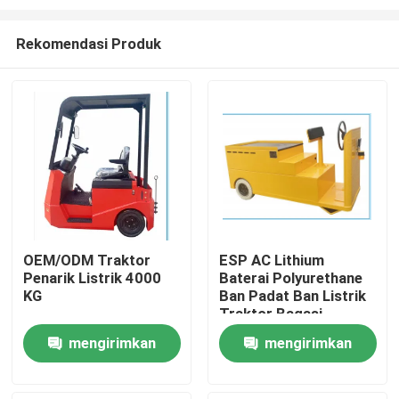
Rekomendasi Produk
OEM/ODM Traktor
ESP AC Lithium
Penarik Listrik 4000
Baterai Polyurethane
Rumah
KG
Ban Padat Ban Listrik
Traktor Bagasi
Produk
mengirimkan
mengirimkan
permintaan
permintaan
Video