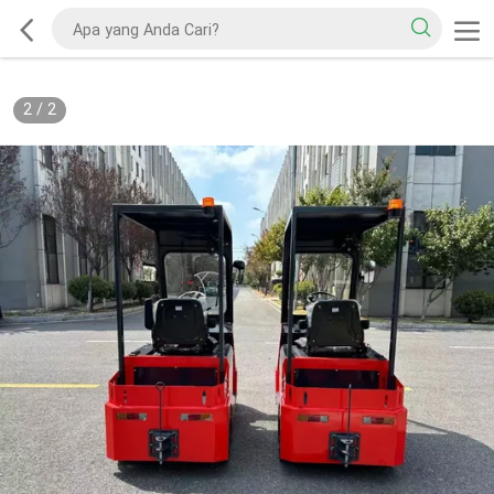
2
/
2