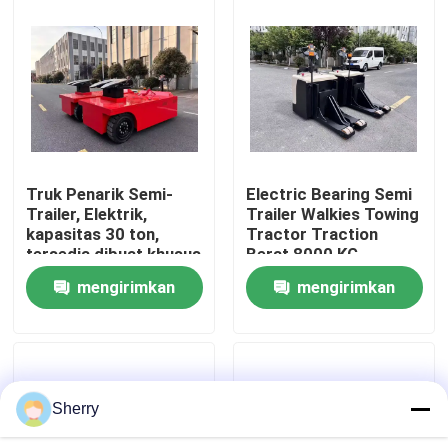
Tentang kami
Tur Pabrik
Kontrol kualitas
Truk Penarik Semi-
Electric Bearing Semi
Trailer, Elektrik,
Trailer Walkies Towing
kapasitas 30 ton,
Tractor Traction
Hubungi kami
tersedia dibuat khusus
Berat 8000 KG
Kapasitas baterai 24 V
mengirimkan
mengirimkan
320 AH
Berita
permintaan
permintaan
Blog
Sherry
Forklift Pallet Listrik