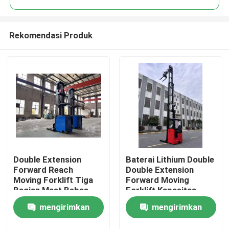
Rekomendasi Produk
Double Extension
Baterai Lithium Double
Rumah
Forward Reach
Double Extension
Moving Forklift Tiga
Forward Moving
Bagian Mast Bebas
Forklift Kapasitas
Produk
sepenuhnya Beban
1600 KGS 1,6 Ton.
mengirimkan
mengirimkan
Nominal 1500 KG
Ketinggian Angkat 10
Video
permintaan
permintaan