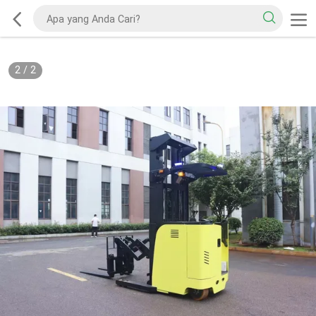
2
/
2