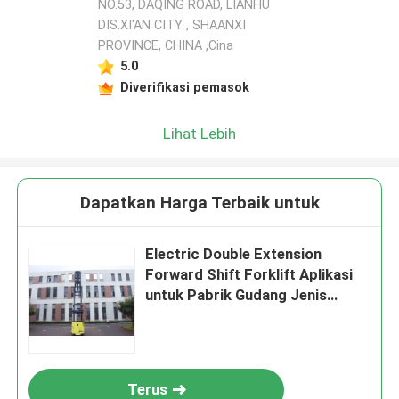
NO.53, DAQING ROAD, LIANHU
DIS.XI'AN CITY , SHAANXI
PROVINCE, CHINA ,Cina
5.0
Diverifikasi pemasok
Lihat Lebih
Dapatkan Harga Terbaik untuk
Electric Double Extension
Forward Shift Forklift Aplikasi
untuk Pabrik Gudang Jenis
Stasiun Sisi
Terus