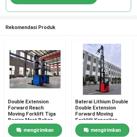
Rekomendasi Produk
Rumah
Double Extension
Baterai Lithium Double
Forward Reach
Double Extension
Moving Forklift Tiga
Forward Moving
Produk
Bagian Mast Bebas
Forklift Kapasitas
sepenuhnya Beban
1600 KGS 1,6 Ton.
mengirimkan
mengirimkan
Nominal 1500 KG
Video