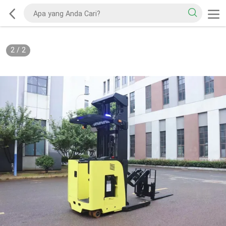
2
/
2