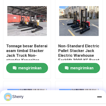
Tentang kami
Tur Pabrik
Kontrol kualitas
Tonnage besar Baterai
Non-Standard Electric
asam timbal Stacker
Pallet Stacker Jack
Jack Truck Non-
Electric Warehouse
Hubungi kami
standar Kapasitas
Forklift 3000 KG Berat
6000 KG 6 Ton
Nominal Beban
mengirimkan
mengirimkan
Aktivitas Chain
Berita
Forging Fork
permintaan
permintaan
Blog
Sherry
Forklift Pallet Listrik