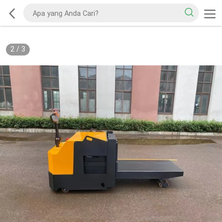
2
/
3