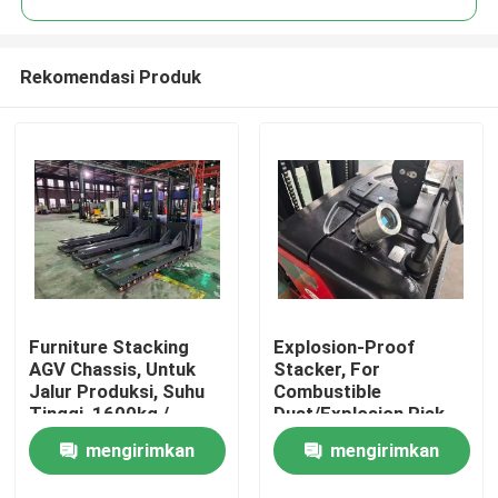
Rekomendasi Produk
Furniture Stacking
Explosion-Proof
Rumah
AGV Chassis, Untuk
Stacker, For
Jalur Produksi, Suhu
Combustible
Tinggi, 1600kg /
Dust/Explosion Risk
Produk
1600mm
Environment
mengirimkan
mengirimkan
Video
permintaan
permintaan