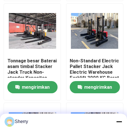
Tentang kami
Tur Pabrik
Kontrol kualitas
Tonnage besar Baterai
Non-Standard Electric
asam timbal Stacker
Pallet Stacker Jack
Hubungi kami
Jack Truck Non-
Electric Warehouse
standar Kapasitas
Forklift 3000 KG Berat
6000 KG 6 Ton
Nominal Beban
mengirimkan
mengirimkan
Berita
Aktivitas Chain
Forging Fork
permintaan
permintaan
Blog
Sherry
Forklift Pallet Listrik