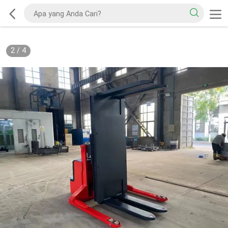
2
/
4