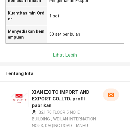
Kemasan rincian
Pengemasan Ekspor
Kuantitas min Ord
1 set
er
Menyediakan kem
50 set per bulan
ampuan
Lihat Lebih
Tentang kita
XIAN EXITO IMPORT AND
EXPORT CO.,LTD. profil
pabrikan
B21 70 FLOOR 5 NO. E
BUILDING , WEILAN INTERNATION
NO.53, DAQING ROAD, LIANHU