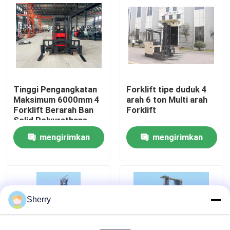
Tentang kami
Tur Pabrik
Tinggi Pengangkatan
Forklift tipe duduk 4
Kontrol kualitas
Maksimum 6000mm 4
arah 6 ton Multi arah
Forklift Berarah Ban
Forklift
Solid Polyurethane
Hubungi kami
mengirimkan
mengirimkan
permintaan
permintaan
Berita
Blog
Sherry
Forklift Pallet Listrik