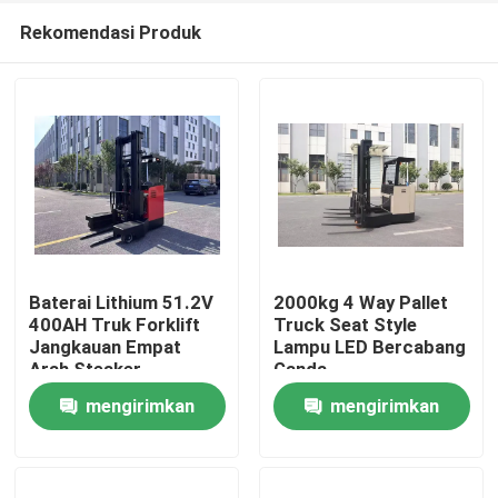
Rekomendasi Produk
Baterai Lithium 51.2V
2000kg 4 Way Pallet
400AH Truk Forklift
Truck Seat Style
Jangkauan Empat
Lampu LED Bercabang
Rumah
Arah Steaker
Ganda
Kapasitas Beban 2000
mengirimkan
mengirimkan
Kg 2 Ton
Produk
permintaan
permintaan
Video