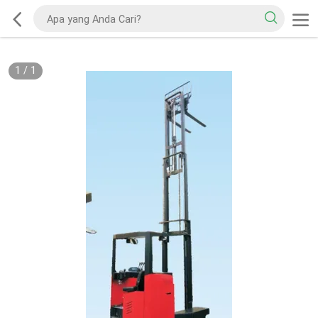
1
/
1