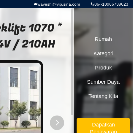
waveshi@vip.sina.com
86--18966739623
lift 1070 *
4V / 210AH
Rumah
Kategori
Produk
Sumber Daya
Tentang Kita
Dapatkan
Penawaran