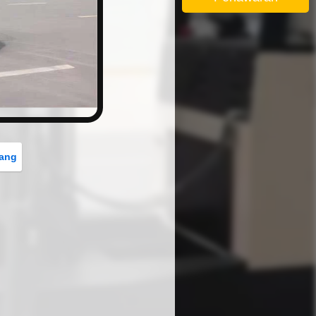
button
rang