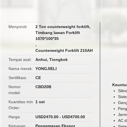
butto
Menyoroti
2 Ton counterweight forklift
,
Timbang lawan Forklift
1070*100*35
,
Counterweight Forklift 210AH
Tempat asal
Anhui, Tiongkok
Nama merek
YONGJIELI
Sertifikasi
CE
Keuntu
Nomor
CBD20B
Sili
model
Sist
Kuantitas min
1 set
Geng
Order
Peng
Jerm
Harga
USD2470.00 - USD4700.00
AC d
Kemasan
Pengemasan Ekspor
Sist