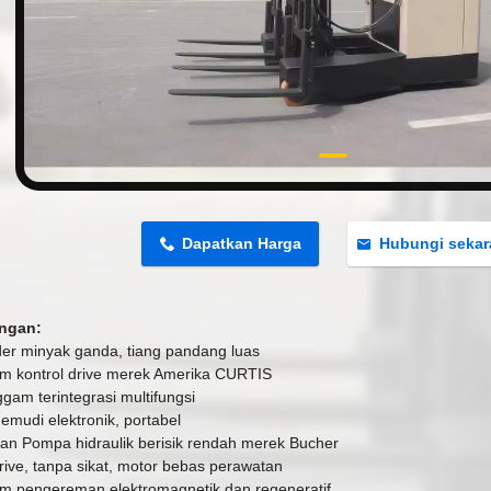
n
Dapatkan Harga
Hubungi seka
ngan:
nder minyak ganda, tiang pandang luas
em kontrol drive merek Amerika CURTIS
gam terintegrasi multifungsi
emudi elektronik, portabel
an Pompa hidraulik berisik rendah merek Bucher
rive, tanpa sikat, motor bebas perawatan
em pengereman elektromagnetik dan regeneratif